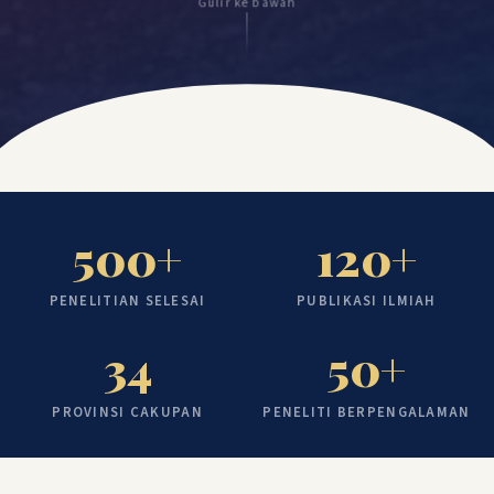
Gulir ke bawah
500+
120+
PENELITIAN SELESAI
PUBLIKASI ILMIAH
34
50+
PROVINSI CAKUPAN
PENELITI BERPENGALAMAN