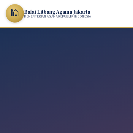
🕌
Balai Litbang Agama Jakarta
KEMENTERIAN AGAMA REPUBLIK INDONESIA