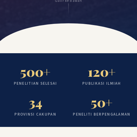
Gulir ke bawah
500+
120+
PENELITIAN SELESAI
PUBLIKASI ILMIAH
34
50+
PROVINSI CAKUPAN
PENELITI BERPENGALAMAN