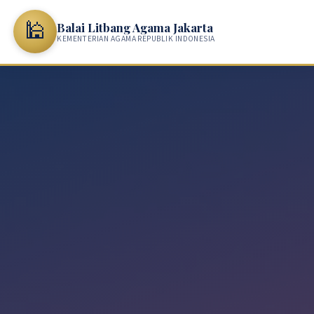
🕌
Balai Litbang Agama Jakarta
KEMENTERIAN AGAMA REPUBLIK INDONESIA